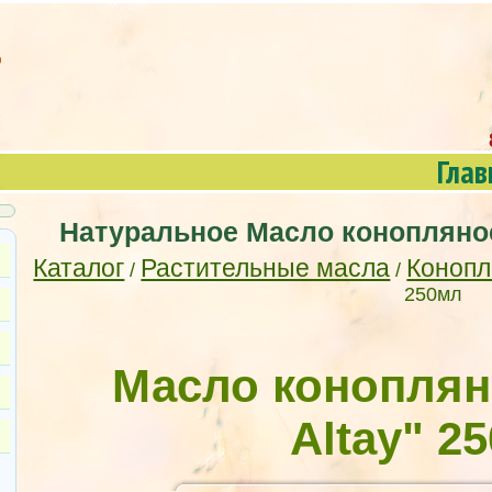
Глав
Натуральное Масло конопляное
Каталог
Растительные масла
Конопл
/
/
250мл
Масло коноплян
Altay" 2