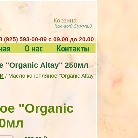
Корзина
Кол-во:
0
Сумма:
0
8 (925) 593-00-89 c 09.00 до 20.00
ная
О нас
Контакты
 "Organic Altay" 250мл
и
/ Масло конопляное "Organic Altay"
ое "Organic
50мл